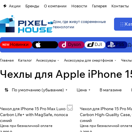
Акции
Бренды
О компании
Новости
Галерея
Контакты
Дом, где живут современные
Ка
технологии
Новинки
Apple
Dyson
DJI
PS5
Д
Главная
Каталог
Аксессуары
Аксессуары для смартфонов
Чехлы
Чехлы для Apple iPhone 
По умолчанию (убывание)
Цена
В магазине
Чехол для iPhone 15 Pro Max Luxo
Чехол для iPhone 15 Pro M
Carbon Life+ with MagSafe, полоса
Carbon High-Quality Case,
синий
синий
Цена при безналичной оплате
Цена при безналичной оплат