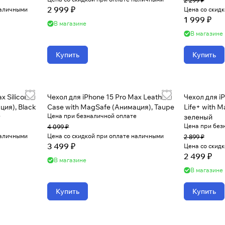
2 299 ₽
2 999 ₽
наличными
Цена со скид
1 999 ₽
В магазине
В магазине
Купить
Купить
x Silicone
Чехол для iPhone 15 Pro Max Leather
Чехол для i
ция), Black
Case with MagSafe (Анимация), Taupe
Life+ with 
е
Цена при безналичной оплате
зеленый
Цена при без
4 099 ₽
наличными
Цена со скидкой при оплате наличными
2 899 ₽
3 499 ₽
Цена со скид
2 499 ₽
В магазине
В магазине
Купить
Купить