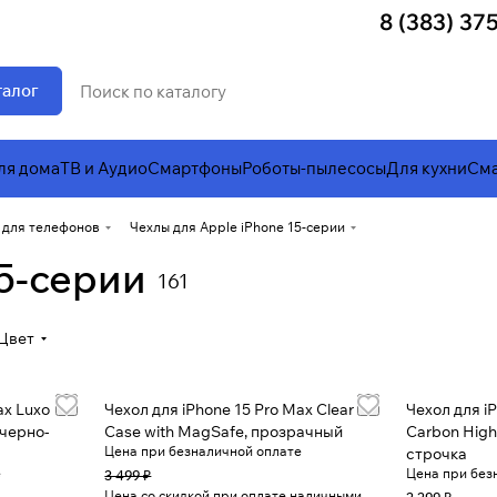
8 (383) 37
талог
ля дома
ТВ и Аудио
Смартфоны
Роботы-пылесосы
Для кухни
Сма
 для телефонов
Чехлы для Apple iPhone 15-серии
15-серии
161
Цвет
ax Luxo
Чехол для iPhone 15 Pro Max Clear
Чехол для i
 черно-
Case with MagSafe, прозрачный
Carbon High
Цена при безналичной оплате
строчка
е
Цена при без
3 499 ₽
Цена со скидкой при оплате наличными