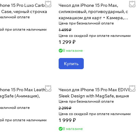
Phone 15 Pro Luxo Carbon
Чехол для iPhone 15 Pro Max,
y Case, черный строчка
силиконовый, противоударный, с
наличной оплате
кармашком для карт + Камера,
Цена при безналичной оплате
прозрачный
кой при оплате наличными
1 499 ₽
Цена со скидкой при оплате наличными
1 299 ₽
В магазине
Купить
Phone 15 Pro Max Leather
Чехол для iPhone 15 Pro Max EDIVIA
agSafe (Анимация),
Sleek Design with MagSafe, вишня
Цена при безналичной оплате
наличной оплате
2 299 ₽
Цена со скидкой при оплате наличными
1 999 ₽
кой при оплате наличными
В магазине