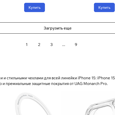
Купить
Купить
Загрузить еще
1
2
3
...
9
 и стильными чехлами для всей линейки iPhone 15: iPhone 15,
o и премиальные защитные покрытия от UAG Monarch Pro.