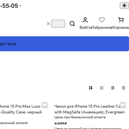
5-55-05
Войти
Избранное
Корзина
рт часы
Phone 15 Pro Max Luxo
Чехол для iPhone 15 Pro Leather Case
-Quality Case, черный
with MagSafe (Анимация), Evergreen
Цена при безналичной оплате
наличной оплате
4 099 ₽
Цена со скидкой при оплате наличными