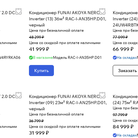
 2.0 DC
Кондиционер FUNAI AKOYA NERO
Кондиционер
Inverter (13) 36м² RAC-I-AN35HP.D01,
Inverter (24
черный
24UW4RBTK
е
Цена при безналичной оплате
Цена при без
48 299 ₽
77 099 ₽
наличными
Цена со скидкой при оплате наличными
Цена со скид
41 999 ₽
66 999 ₽
W4RYRKA06
В магазине
Модель
RAC-I-AN35HP.D01
На складах
Купить
Заказать
 2.0 DC
Кондиционер FUNAI AKOYA NERO
Кондиционе
Inverter (09) 23м² RAC-I-AN25HP.D01,
(24) 75м² R
Цена при без
черный
е
Цена при безналичной оплате
97 799 ₽
Цена со скид
36 799 ₽
84 999 ₽
наличными
Цена со скидкой при оплате наличными
31 999 ₽
На складах