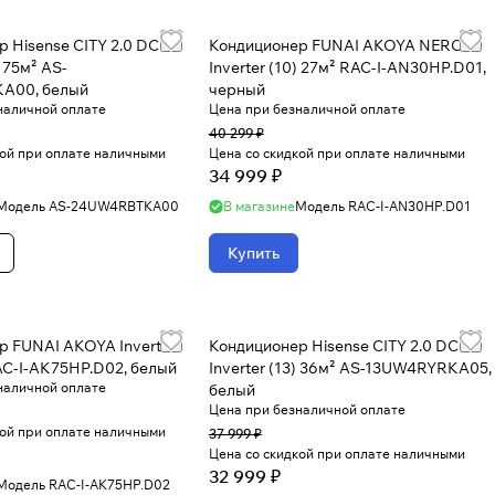
 Hisense CITY 2.0 DC
Кондиционер FUNAI AKOYA NERO
) 75м² AS-
Inverter (10) 27м² RAC-I-AN30HP.D01,
A00, белый
черный
наличной оплате
Цена при безналичной оплате
40 299 ₽
кой при оплате наличными
Цена со скидкой при оплате наличными
34 999 ₽
Модель
AS-24UW4RBTKA00
В магазине
Модель
RAC-I-AN30HP.D01
Купить
р FUNAI AKOYA Inverter
Кондиционер Hisense CITY 2.0 DC
AC-I-AK75HP.D02, белый
Inverter (13) 36м² AS-13UW4RYRKA05,
наличной оплате
белый
Цена при безналичной оплате
кой при оплате наличными
37 999 ₽
Цена со скидкой при оплате наличными
32 999 ₽
Модель
RAC-I-AK75HP.D02