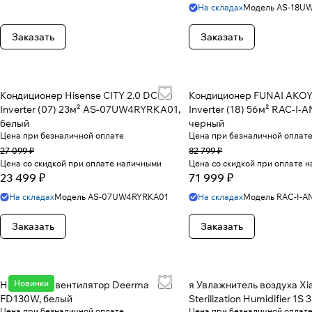
На складах
Модель
AS-18U
Заказать
Заказать
Кондиционер Hisense CITY 2.0 DC
Кондиционер FUNAI AKO
Inverter (07) 23м² AS-07UW4RYRKA01,
Inverter (18) 56м² RAC-I-
белый
черный
Цена при безналичной оплате
Цена при безналичной оплат
27 099 ₽
82 799 ₽
Цена со скидкой при оплате наличными
Цена со скидкой при оплате 
23 499 ₽
71 999 ₽
На складах
Модель
AS-07UW4RYRKA01
На складах
Модель
RAC-I-A
Заказать
Заказать
Новинки
Напольный вентилятор Deerma
я Увлажнитель воздуха Xi
FD130W, белый
Sterilization Humidifier 1S 
Цена при безналичной оплате
Цена при безналичной оплат