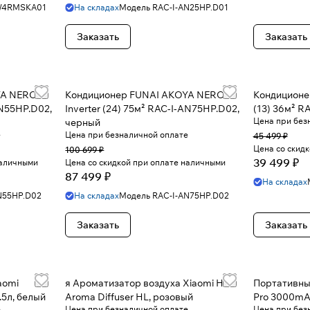
W4RMSKA01
На складах
Модель
RAC-I-AN25HP.D01
Заказать
Заказать
YA NERO
Кондиционер FUNAI AKOYA NERO
Кондиционе
AN55HP.D02,
Inverter (24) 75м² RAC-I-AN75HP.D02,
(13) 36м² R
Цена при без
черный
е
Цена при безналичной оплате
45 499 ₽
Цена со скид
100 699 ₽
39 499 ₽
наличными
Цена со скидкой при оплате наличными
87 499 ₽
На складах
N55HP.D02
На складах
Модель
RAC-I-AN75HP.D02
Заказать
Заказать
aomi
я Ароматизатор воздуха Xiaomi HL
Портативны
3.5л, белый
Aroma Diffuser HL, розовый
Pro 3000mA
е
Цена при безналичной оплате
Цена при без