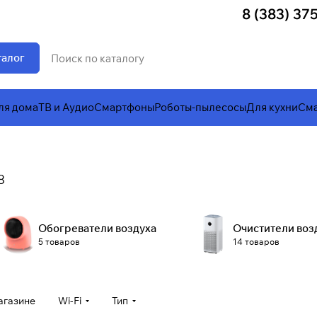
8 (383) 37
талог
ля дома
ТВ и Аудио
Смартфоны
Роботы-пылесосы
Для кухни
Сма
8
Обогреватели воздуха
Очистители воз
5 товаров
14 товаров
агазине
Wi-Fi
Тип