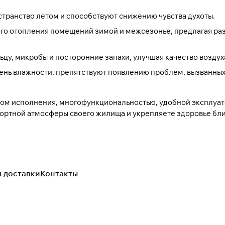
странство летом и способствуют снижению чувства духоты.
ого отопления помещений зимой и межсезонье, предлагая ра
ьцу, микробы и посторонние запахи, улучшая качество воздуха
вень влажности, препятствуют появлению проблем, вызванны
вом исполнения, многофункциональностью, удобной эксплуат
фортной атмосферы своего жилища и укрепляете здоровье бли
я доставки
Контакты