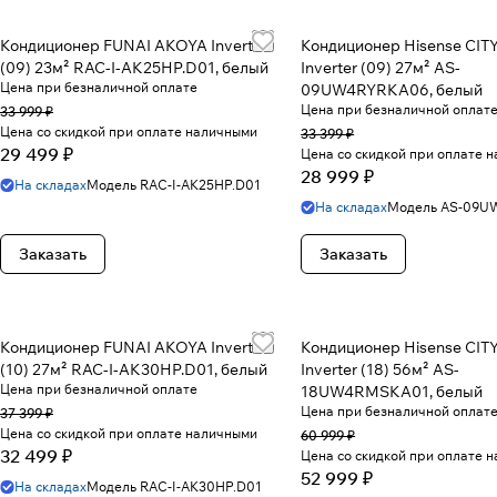
Кондиционер FUNAI AKOYA Inverter
Кондиционер Hisense CITY
(09) 23м² RAC-I-AK25HP.D01, белый
Inverter (09) 27м² AS-
Цена при безналичной оплате
09UW4RYRKA06, белый
Цена при безналичной оплат
33 999 ₽
Цена со скидкой при оплате наличными
33 399 ₽
29 499 ₽
Цена со скидкой при оплате 
28 999 ₽
На складах
Модель
RAC-I-AK25HP.D01
На складах
Модель
AS-09U
Заказать
Заказать
Кондиционер FUNAI AKOYA Inverter
Кондиционер Hisense CITY
(10) 27м² RAC-I-AK30HP.D01, белый
Inverter (18) 56м² AS-
Цена при безналичной оплате
18UW4RMSKA01, белый
Цена при безналичной оплат
37 399 ₽
Цена со скидкой при оплате наличными
60 999 ₽
32 499 ₽
Цена со скидкой при оплате 
52 999 ₽
На складах
Модель
RAC-I-AK30HP.D01