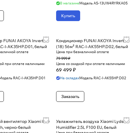
В магазине
Модель
AS-13UW4RYRKA05
Купить
р FUNAI AKOYA Inverter
Кондиционер FUNAI AKOYA Inverter
AC-I-AK35HP.D01, белый
(18) 56м² RAC-I-AK55HP.D02, белый
наличной оплате
Цена при безналичной оплате
79 999 ₽
кой при оплате наличными
Цена со скидкой при оплате наличными
69 499 ₽
Модель
RAC-I-AK35HP.D01
На складах
Модель
RAC-I-AK55HP.D02
Заказать
й вентилятор Xiaomi F30
Увлажнитель воздуха Xiaomi Lydsto
h, черно-белый
Humidifier 2.5L F100 EU, белый
наличной оплате
Цена при безналичной оплате