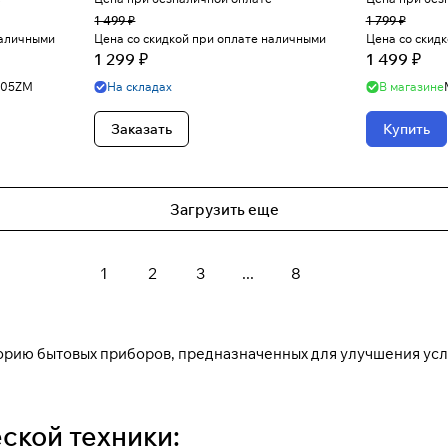
1 499 ₽
1 799 ₽
наличными
Цена со скидкой при оплате наличными
Цена со скид
1 299 ₽
1 499 ₽
05ZM
На складах
В магазине
Заказать
Купить
Загрузить еще
1
2
3
...
8
орию бытовых приборов, предназначенных для улучшения ус
ской техники: