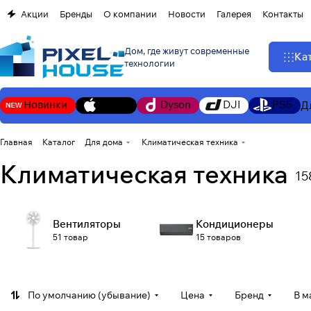
Акции
Бренды
О компании
Новости
Галерея
Контакты
Дом, где живут современные
Ка
технологии
Новинки
Apple
Dyson
DJI
PS5
Д
Главная
Каталог
Для дома
Климатическая техника
Климатическая техника
15
Вентиляторы
Кондиционеры
51 товар
15 товаров
По умолчанию (убывание)
Цена
Бренд
В м