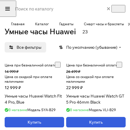
Главная
Каталог
Гаджеты
Смарт часы и браслеты
У
Умные часы Huawei
23
Все фильтры
По умолчанию (убывание)
Цена при безналичной оплате
Цена при безналичной оплате
14 999 ₽
26 499 ₽
Цена со скидкой при оплате
Цена со скидкой при оплате
наличными
наличными
12 999 ₽
22 999 ₽
Умные часы Huawei Watch Fit
Умные часы Huawei Watch GT
4 Pro, Blue
5 Pro 46mm Black
В магазине
Модель
SYA-B29
В магазине
Модель
VLI-B29
Купить
Купить