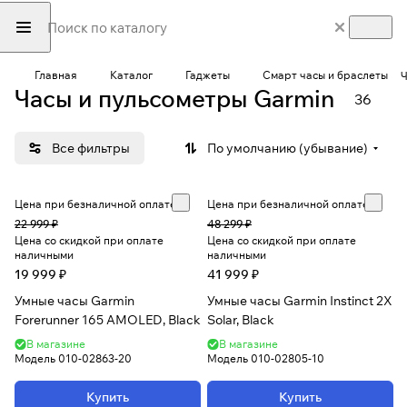
Главная
Каталог
Гаджеты
Смарт часы и браслеты
Ч
Часы и пульсометры Garmin
36
Все фильтры
По умолчанию (убывание)
Цена при безналичной оплате
Цена при безналичной оплате
22 999 ₽
48 299 ₽
Цена со скидкой при оплате
Цена со скидкой при оплате
наличными
наличными
19 999 ₽
41 999 ₽
Умные часы Garmin
Умные часы Garmin Instinct 2X
Forerunner 165 AMOLED, Black
Solar, Black
В магазине
В магазине
Модель
010-02863-20
Модель
010-02805-10
Купить
Купить