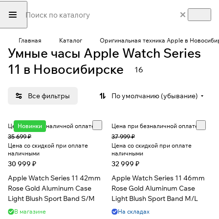
Главная
Каталог
Оригинальная техника Apple в Новосиби
Умные часы Apple Watch Series
11 в Новосибирске
16
Все фильтры
По умолчанию (убывание)
Цена при безналичной оплате
Новинки
Цена при безналичной оплате
35 699 ₽
37 999 ₽
Цена со скидкой при оплате
Цена со скидкой при оплате
наличными
наличными
30 999 ₽
32 999 ₽
Apple Watch Series 11 42mm
Apple Watch Series 11 46mm
Rose Gold Aluminum Case
Rose Gold Aluminum Case
Light Blush Sport Band S/M
Light Blush Sport Band M/L
В магазине
На складах