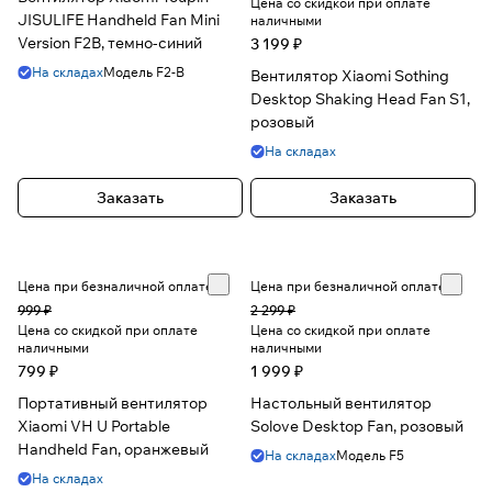
Цена со скидкой при оплате
JISULIFE Handheld Fan Mini
наличными
Version F2B, темно-синий
3 199 ₽
На складах
Модель
F2-B
Вентилятор Xiaomi Sothing
Desktop Shaking Head Fan S1,
розовый
На складах
Заказать
Заказать
Цена при безналичной оплате
Цена при безналичной оплате
999 ₽
2 299 ₽
Цена со скидкой при оплате
Цена со скидкой при оплате
наличными
наличными
799 ₽
1 999 ₽
Портативный вентилятор
Настольный вентилятор
Xiaomi VH U Portable
Solove Desktop Fan, розовый
Handheld Fan, оранжевый
На складах
Модель
F5
На складах