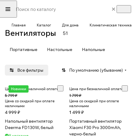
Главная
Каталог
Для дома
Климатическая техника
Вентиляторы
51
Портативные
Настольные
Напольные
Все фильтры
По умолчанию (убывание)
Цена при безналичной оплате
Новинки
Цена при безналичной оплате
5 799 ₽
1 799 ₽
Цена со скидкой при оплате
Цена со скидкой при оплате
наличными
наличными
4 999 ₽
1 499 ₽
Напольный вентилятор
Портативный вентилятор
Deerma FD130W, белый
Xiaomi F30 Pro 3000mAh,
черно-белый
В магазине