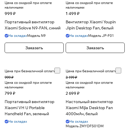
Цена со скидкой при оплате
Цена со скидкой при оплате
наличными
наличными
999 ₽
1 499 ₽
Портативный вентилятор
Вентилятор Xiaomi Youpin
Xiaomi Solove N9-FAN, синий
Jipin Desktop Fan, белый
На складах
Модель
N9
На складах
Модель
JP-F01
Заказать
Заказать
Цена при безналичной оплате
Цена при безналичной оплате
999 ₽
3 199 ₽
Цена со скидкой при оплате
Цена со скидкой при оплате
наличными
наличными
799 ₽
2 699 ₽
Портативный вентилятор
Настольный вентилятор
Xiaomi VH U Portable
Xiaomi Mijia Desktop Fan
Handheld Fan, зеленый
4000мАч, белый
На складах
На складах
Модель
ZMYDFS01DM