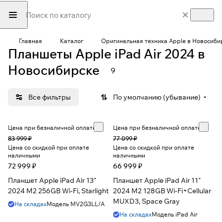
Главная
Каталог
Оригинальная техника Apple в Новосиби
Планшеты Apple iPad Air 2024 в
Новосибирске
9
Все фильтры
По умолчанию (убывание)
Цена при безналичной оплате
Цена при безналичной оплате
83 999 ₽
77 099 ₽
Цена со скидкой при оплате
Цена со скидкой при оплате
наличными
наличными
72 999 ₽
66 999 ₽
Планшет Apple iPad Air 13"
Планшет Apple iPad Air 11"
2024 M2 256GB Wi-Fi, Starlight
2024 M2 128GB Wi-Fi+Cellular
MUXD3, Space Gray
На складах
Модель
MV2G3LL/A
На складах
Модель
iPad Air