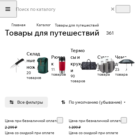
Главная
Каталог
Товары для путешествий
Товары для путешествий
361
Термо
Склад
Рюкза
сы и
Сумк
Чемо
ные
ки
кружк
и
даны
ножи
110
22
23
и
20
товаров
товара
товара
90
товаров
товаров
Все фильтры
По умолчанию (убывание)
Цена при безналичной оплате
Цена при безналичной оплате
2 299 ₽
1 399 ₽
Цена со скидкой при оплате
Цена со скидкой при оплате