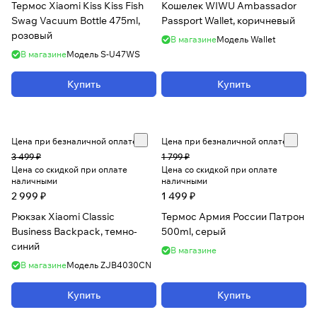
Термос Xiaomi Kiss Kiss Fish
Кошелек WIWU Ambassador
Swag Vacuum Bottle 475ml,
Passport Wallet, коричневый
розовый
В магазине
Модель
Wallet
В магазине
Модель
S-U47WS
Купить
Купить
Цена при безналичной оплате
Цена при безналичной оплате
3 499 ₽
1 799 ₽
Цена со скидкой при оплате
Цена со скидкой при оплате
наличными
наличными
2 999 ₽
1 499 ₽
Рюкзак Xiaomi Classic
Термос Армия России Патрон
Business Backpack, темно-
500ml, серый
синий
В магазине
В магазине
Модель
ZJB4030CN
Купить
Купить