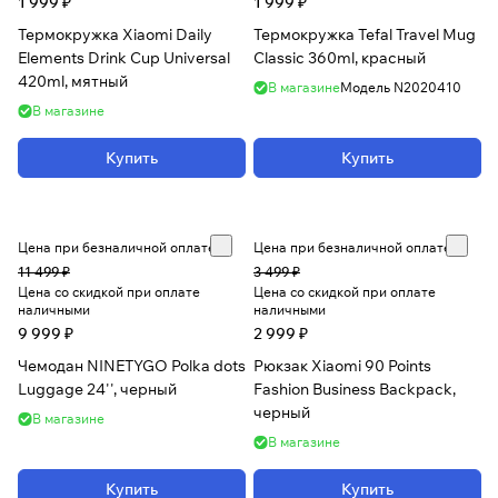
1 999 ₽
1 999 ₽
Термокружка Xiaomi Daily
Термокружка Tefal Travel Mug
Elements Drink Cup Universal
Classic 360ml, красный
420ml, мятный
В магазине
Модель
N2020410
В магазине
Купить
Купить
Цена при безналичной оплате
Цена при безналичной оплате
11 499 ₽
3 499 ₽
Цена со скидкой при оплате
Цена со скидкой при оплате
наличными
наличными
9 999 ₽
2 999 ₽
Чемодан NINETYGO Polka dots
Рюкзак Xiaomi 90 Points
Luggage 24'', черный
Fashion Business Backpack,
черный
В магазине
В магазине
Купить
Купить