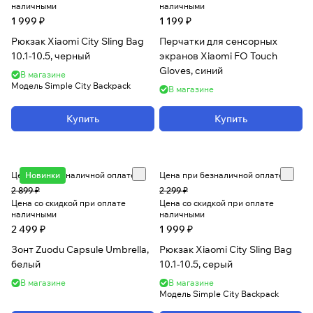
наличными
наличными
1 999 ₽
1 199 ₽
Рюкзак Xiaomi City Sling Bag
Перчатки для сенсорных
10.1-10.5, черный
экранов Xiaomi FO Touch
Gloves, синий
В магазине
Модель
Simple City Backpack
В магазине
Купить
Купить
Цена при безналичной оплате
Новинки
Цена при безналичной оплате
2 899 ₽
2 299 ₽
Цена со скидкой при оплате
Цена со скидкой при оплате
наличными
наличными
2 499 ₽
1 999 ₽
Зонт Zuodu Capsule Umbrella,
Рюкзак Xiaomi City Sling Bag
белый
10.1-10.5, серый
В магазине
В магазине
Модель
Simple City Backpack