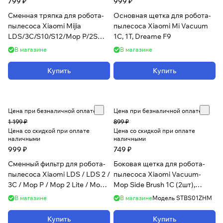
799 ₽
999 ₽
Сменная тряпка для робота-
Основная щетка для робота-
пылесоса Xiaomi Mijia
пылесоса Xiaomi Mi Vacuum
LDS/3C/S10/S12/Mop P/2S
1C, 1T, Dreame F9
(2шт)
В магазине
В магазине
Купить
Купить
Цена при безналичной оплате
Цена при безналичной оплате
1 199 ₽
899 ₽
Цена со скидкой при оплате
Цена со скидкой при оплате
наличными
наличными
999 ₽
749 ₽
Сменный фильтр для робота-
Боковая щетка для робота-
пылесоса Xiaomi LDS / LDS 2 /
пылесоса Xiaomi Vacuum-
3C / Mop P / Mop 2 Lite / Mop
Mop Side Brush 1C (2шт),
2S / S10 (2шт)
белый
В магазине
В магазине
Модель
STBS01ZHM
Купить
Купить