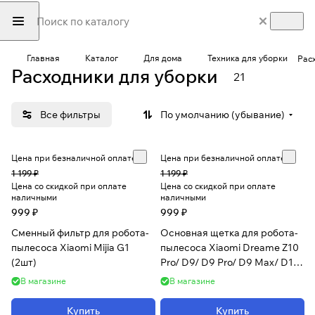
Главная
Каталог
Для дома
Техника для уборки
Рас
Расходники для уборки
21
Все фильтры
По умолчанию (убывание)
Цена при безналичной оплате
Цена при безналичной оплате
1 199 ₽
1 199 ₽
Цена со скидкой при оплате
Цена со скидкой при оплате
наличными
наличными
999 ₽
999 ₽
Сменный фильтр для робота-
Основная щетка для робота-
пылесоса Xiaomi Mijia G1
пылесоса Xiaomi Dreame Z10
(2шт)
Pro/ D9/ D9 Pro/ D9 Max/ D10
Plus/ F9/ L10 Pro
В магазине
В магазине
Купить
Купить