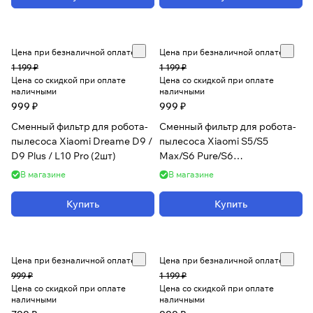
Цена при безналичной оплате
Цена при безналичной оплате
1 199 ₽
1 199 ₽
Цена со скидкой при оплате
Цена со скидкой при оплате
наличными
наличными
999 ₽
999 ₽
Сменный фильтр для робота-
Сменный фильтр для робота-
пылесоса Xiaomi Dreame D9 /
пылесоса Xiaomi S5/S5
D9 Plus / L10 Pro (2шт)
Max/S6 Pure/S6
Max/E4/Vacuum Cleaner/ 1S
В магазине
В магазине
(2шт)
Купить
Купить
Цена при безналичной оплате
Цена при безналичной оплате
999 ₽
1 199 ₽
Цена со скидкой при оплате
Цена со скидкой при оплате
наличными
наличными