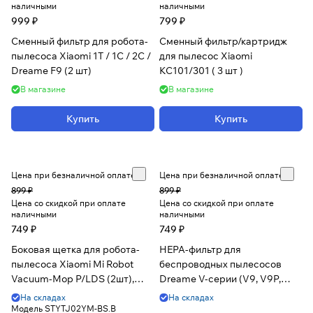
наличными
наличными
999 ₽
799 ₽
Сменный фильтр для робота-
Сменный фильтр/картридж
пылесоса Xiaomi 1T / 1C / 2C /
для пылесос Xiaomi
Dreame F9 (2 шт)
KC101/301 ( 3 шт )
В магазине
В магазине
Купить
Купить
Цена при безналичной оплате
Цена при безналичной оплате
899 ₽
899 ₽
Цена со скидкой при оплате
Цена со скидкой при оплате
наличными
наличными
749 ₽
749 ₽
Боковая щетка для робота-
HEPA-фильтр для
пылесоса Xiaomi Mi Robot
беспроводных пылесосов
Vacuum-Mop P/LDS (2шт),
Dreame V-серии (V9, V9P,
белый
V10, XR, V11)
На складах
На складах
Модель
STYTJ02YM-BS.B