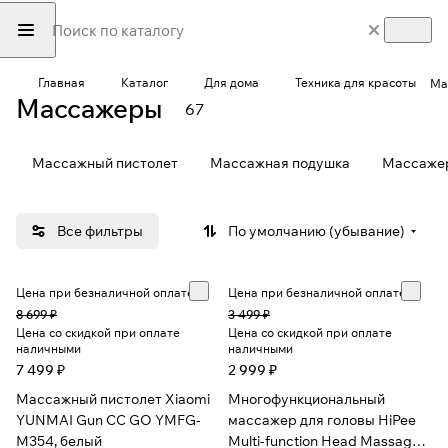
Главная
Каталог
Для дома
Техника для красоты
Ма
Массажеры
67
Массажный пистолет
Массажная подушка
Массажер
Все фильтры
По умолчанию (убывание)
Цена при безналичной оплате
Цена при безналичной оплате
8 699 ₽
3 499 ₽
Цена со скидкой при оплате
Цена со скидкой при оплате
наличными
наличными
7 499 ₽
2 999 ₽
Массажный пистолет Xiaomi
Многофункциональный
YUNMAI Gun CC GO YMFG-
массажер для головы HiPee
M354, белый
Multi-function Head Massager