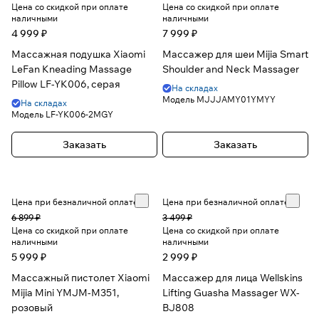
Цена со скидкой при оплате
Цена со скидкой при оплате
наличными
наличными
4 999 ₽
7 999 ₽
Массажная подушка Xiaomi
Массажер для шеи Mijia Smart
LeFan Kneading Massage
Shoulder and Neck Massager
Pillow LF-YK006, серая
На складах
Модель
MJJJAMY01YMYY
На складах
Модель
LF-YK006-2MGY
Заказать
Заказать
Цена при безналичной оплате
Цена при безналичной оплате
6 899 ₽
3 499 ₽
Цена со скидкой при оплате
Цена со скидкой при оплате
наличными
наличными
5 999 ₽
2 999 ₽
Массажный пистолет Xiaomi
Массажер для лица Wellskins
Mijia Mini YMJM-M351,
Lifting Guasha Massager WX-
розовый
BJ808