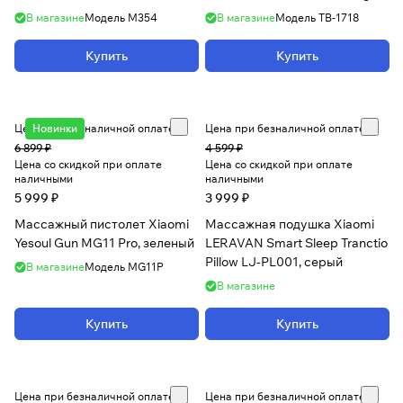
TB-1718
В магазине
Модель
M354
В магазине
Модель
TB-1718
Купить
Купить
Цена при безналичной оплате
Новинки
Цена при безналичной оплате
6 899 ₽
4 599 ₽
Цена со скидкой при оплате
Цена со скидкой при оплате
наличными
наличными
5 999 ₽
3 999 ₽
Массажный пистолет Xiaomi
Массажная подушка Xiaomi
Yesoul Gun MG11 Pro, зеленый
LERAVAN Smart Sleep Tranctio
Pillow LJ-PL001, серый
В магазине
Модель
MG11P
В магазине
Купить
Купить
Цена при безналичной оплате
Цена при безналичной оплате