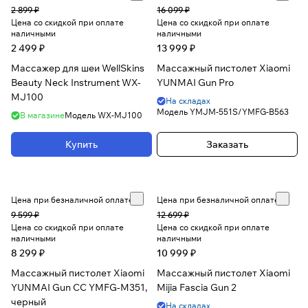
2 899 ₽
16 099 ₽
Цена со скидкой при оплате
Цена со скидкой при оплате
наличными
наличными
2 499 ₽
13 999 ₽
Массажер для шеи WellSkins
Массажный пистолет Xiaomi
Beauty Neck Instrument WX-
YUNMAI Gun Pro
MJ100
На складах
Модель
YMJM-551S/YMFG-B563
В магазине
Модель
WX-MJ100
Купить
Заказать
Цена при безналичной оплате
Цена при безналичной оплате
9 599 ₽
12 699 ₽
Цена со скидкой при оплате
Цена со скидкой при оплате
наличными
наличными
8 299 ₽
10 999 ₽
Массажный пистолет Xiaomi
Массажный пистолет Xiaomi
YUNMAI Gun CC YMFG-M351,
Mijia Fascia Gun 2
черный
На складах